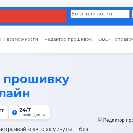
 и возможности
Редактор прошивок
OBD-II справо
ь прошивку
лайн
ет
24/7
е
онлайн доступ
настраивайте авто за минуты — без