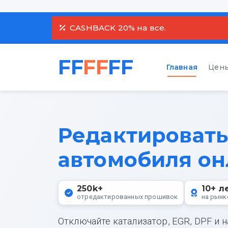
CASHBACK 20% на все.
FF
FF
FF
Главная
Цены
Редактироват
автомобиля он
250k+
10+ л
отредактированных прошивок
на рынк
Отключайте катализатор, EGR, DPF и 