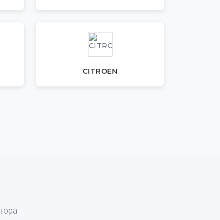
CITROEN
тора