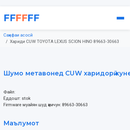
FF
FF
FF
Саҳифаи асосӣ
Хариди CUW TOYOTA LEXUS SCION HINO 89663-30663
Шумо метавонед CUW харидорӣ кун
Файл:
Ёддошт: stok
Firmware муайян шуд ҳамчун: 89663-30663
Маълумот