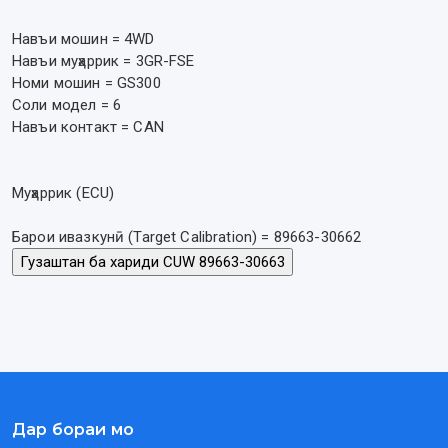
Навъи мошин = 4WD
Навъи муҳаррик = 3GR-FSE
Номи мошин = GS300
Соли модел = 6
Навъи контакт = CAN
Муҳаррик (ECU)
Барои ивазкунӣ (Target Calibration) = 89663-30662
Дар бораи мо