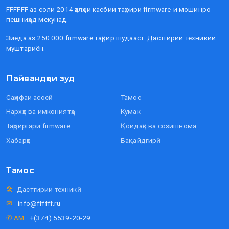
FFFFFF аз соли 2014 ҳалҳои касбии таҳрири firmware-и мошинро
пешниҳод мекунад.
Зиёда аз 250 000 firmware таҳрир шудааст. Дастгирии техникии
муштариён.
Пайвандҳои зуд
Саҳифаи асосӣ
Тамос
Нархҳо ва имкониятҳо
Кумак
Таҳриргари firmware
Қоидаҳо ва созишнома
Хабарҳо
Бақайдгирӣ
Тамос
🛠
Дастгирии техникӣ
✉
info@ffffff.ru
✆ AM
+(374) 5539-20-29