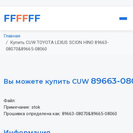
FF
FF
FF
Главная
Купить CUW TOYOTA LEXUS SCION HINO 89663-
08070&89665-08060
89663-08
Вы можете купить CUW
Файл:
Примечание: stok
Прошивка определена как: 89663-08070&89665-08060
Информация