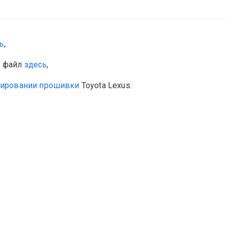
ь
,
й файл
здесь
,
тировании прошивки
Toyota Lexus.