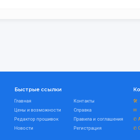
Быстрые ссылки
Ко
Главная
Контакты
🛠
Цены и возможности
Справка
✉
Редактор прошивок
Правила и соглашения
✆ 
Новости
Регистрация
✆ 