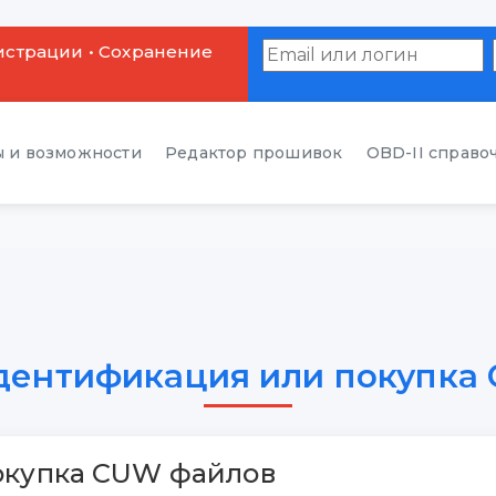
истрации • Сохранение
 и возможности
Редактор прошивок
OBD-II справо
Идентификация или покупка
окупка CUW файлов