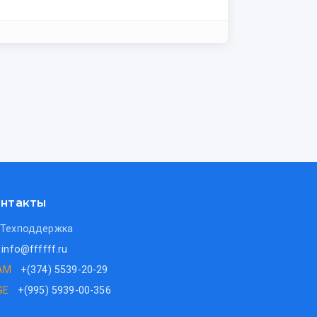
нтакты
Техподдержка
info@ffffff.ru
AM
+(374) 5539-20-29
GE
+(995) 5939-00-356