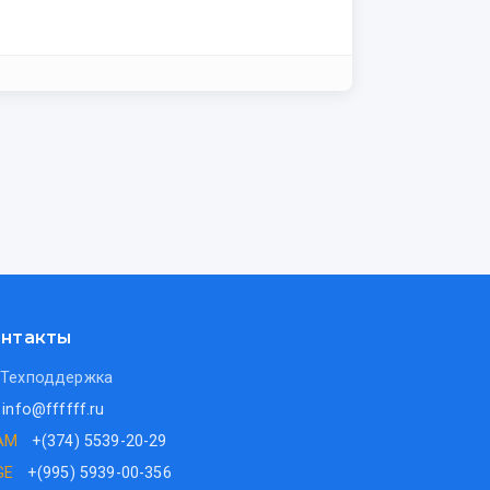
нтакты
Техподдержка
info@ffffff.ru
AM
+(374) 5539-20-29
GE
+(995) 5939-00-356