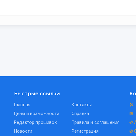
Быстрые ссылки
Ко
Главная
Контакты
🛠
Цены и возможности
Справка
✉
Редактор прошивок
Правила и соглашения
✆ 
Новости
Регистрация
✆ 