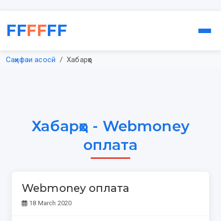
FF
FF
FF
Саҳифаи асосӣ
Хабарҳо
Хабарҳо - Webmoney
оплата
Webmoney оплата
18 March 2020