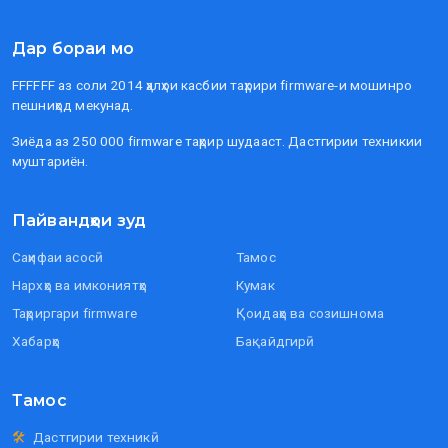
Дар бораи мо
FFFFFF аз соли 2014 ҳалҳои касбии таҳрири firmware-и мошинро
пешниҳод мекунад.
Зиёда аз 250 000 firmware таҳрир шудааст. Дастгирии техникии
муштариён.
Пайвандҳои зуд
Саҳифаи асосӣ
Тамос
Нархҳо ва имкониятҳо
Кумак
Таҳриргари firmware
Қоидаҳо ва созишнома
Хабарҳо
Бақайдгирӣ
Тамос
🛠
Дастгирии техникӣ